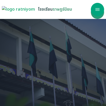
โรงเรียน
ราษฎร์นิยม
าแรก
โรงเรียน
ลากร
รสนเทศ
เรียนรู้
วสาร
ริการ
วัด ITA
รร้องเรียน