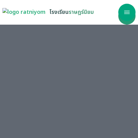
โรงเรียน
ราษฎร์นิยม
าแรก
โรงเรียน
ลากร
รสนเทศ
เรียนรู้
วสาร
ริการ
วัด ITA
รร้องเรียน