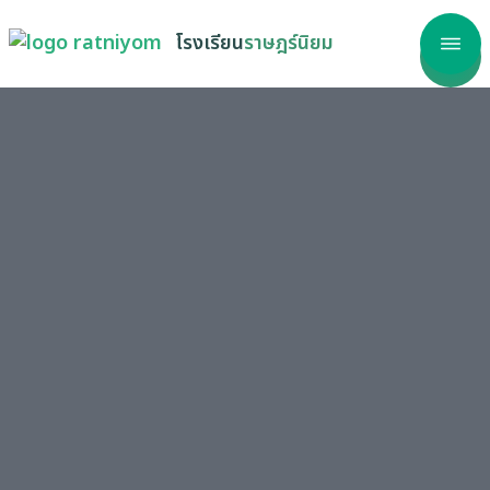
โรงเรียน
ราษฎร์นิยม
าแรก
โรงเรียน
ลากร
รสนเทศ
เรียนรู้
วสาร
ริการ
วัด ITA
รร้องเรียน