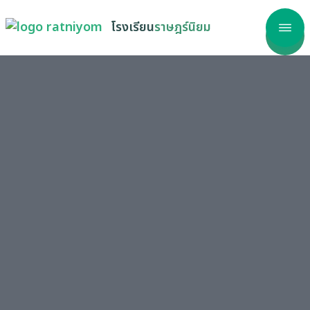
โรงเรียน
ราษฎร์นิยม
าแรก
โรงเรียน
ลากร
รสนเทศ
เรียนรู้
วสาร
ริการ
วัด ITA
รร้องเรียน