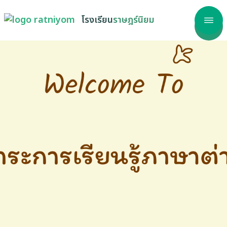
โรงเรียน
ราษฎร์นิยม
าแรก
โรงเรียน
ลากร
รสนเทศ
เรียนรู้
วสาร
ริการ
วัด ITA
รร้องเรียน